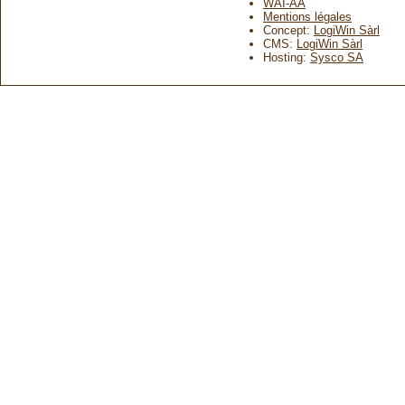
WAI-AA
Mentions légales
Concept:
LogiWin Sàrl
CMS:
LogiWin Sàrl
Hosting:
Sysco SA