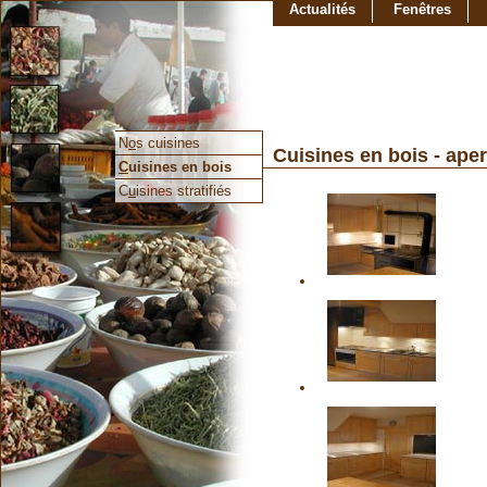
Actualités
Fenêtres
N
o
s cuisines
Cuisines en bois - ape
C
uisines en bois
C
u
isines stratifiés