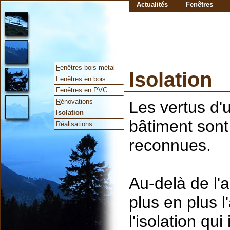
Actualités
Fenêtres
F
enêtres bois-métal
Isolation
F
e
nêtres en bois
Fe
n
êtres en PVC
R
énovations
Les vertus d'
I
solation
bâtiment sont
Réali
s
ations
reconnues.
Au-delà de l'
plus en plus 
l'isolation qui