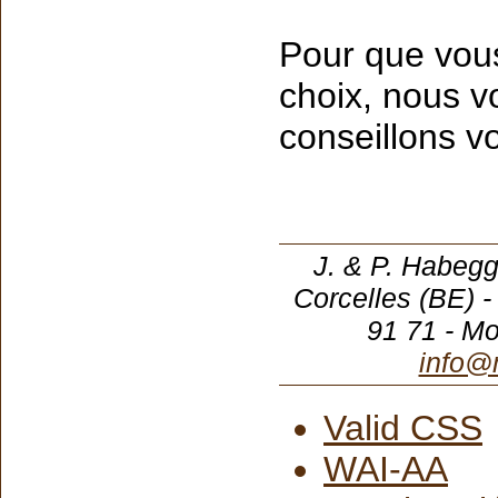
Pour que vous
choix, nous v
conseillons vo
J. & P. Habegg
Corcelles (BE) -
91 71 - M
info@
Valid CSS
WAI-AA